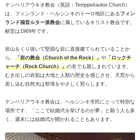
テンペリアウキオ教会（英語：Temppeliaukio Church）
は、フィンランド・ヘルシンキのトーロ地区にある
フィン
ランド福音ルター派教会
に属しているキリスト教会です。
献堂は1969年です。
岩山をくり抜いて堅固な岩に直接建てられていることか
ら、
「岩の教会（Church of the Rock）」
や
「ロックチ
ャーチ（Rock Church）」
の名でも親しまれています。
むき出しの岩肌は大地と人類の歴史を感じさせ、天窓から
差し込む自然光は祭壇をやさしく照らします。
テンペリアウキオ教会は、ヘルシンキ市民にとって特別な
場所です、「ここで結婚式を挙げるのが夢」と願う人も多
く、週末には結婚式が開かれることもあります。